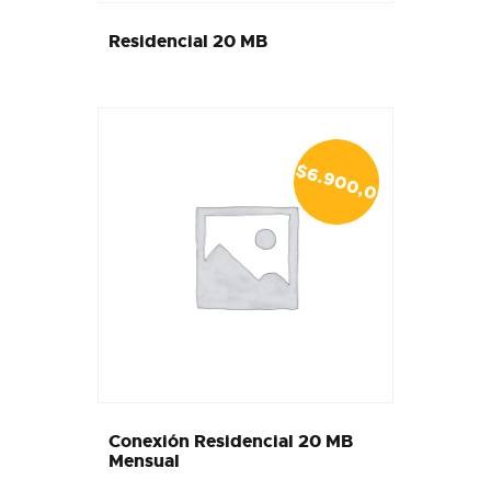
Residencial 20 MB
$
6
.9
0
0
,0
0
Conexión Residencial 20 MB
Mensual