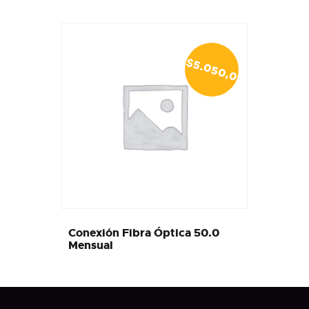
$
5
.0
5
0
,0
0
Conexión Fibra Óptica 50.0
Mensual