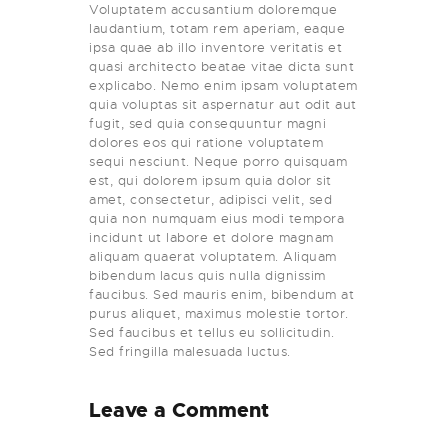
Voluptatem accusantium doloremque
laudantium, totam rem aperiam, eaque
ipsa quae ab illo inventore veritatis et
quasi architecto beatae vitae dicta sunt
explicabo. Nemo enim ipsam voluptatem
quia voluptas sit aspernatur aut odit aut
fugit, sed quia consequuntur magni
dolores eos qui ratione voluptatem
sequi nesciunt. Neque porro quisquam
est, qui dolorem ipsum quia dolor sit
amet, consectetur, adipisci velit, sed
quia non numquam eius modi tempora
incidunt ut labore et dolore magnam
aliquam quaerat voluptatem. Aliquam
bibendum lacus quis nulla dignissim
faucibus. Sed mauris enim, bibendum at
purus aliquet, maximus molestie tortor.
Sed faucibus et tellus eu sollicitudin.
Sed fringilla malesuada luctus.
Leave a Comment