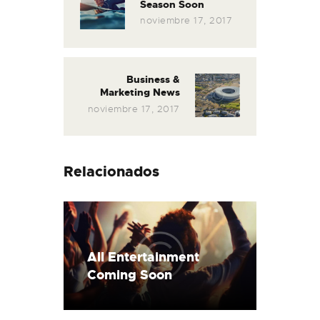
Season Soon
post:
noviembre 17, 2017
Business &
Next
Marketing News
post:
noviembre 17, 2017
Relacionados
All Entertainment
Coming Soon