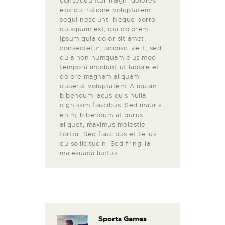
consequuntur magni dolores
eos qui ratione voluptatem
sequi nesciunt. Neque porro
quisquam est, qui dolorem
ipsum quia dolor sit amet,
consectetur, adipisci velit, sed
quia non numquam eius modi
tempora incidunt ut labore et
dolore magnam aliquam
quaerat voluptatem. Aliquam
bibendum lacus quis nulla
dignissim faucibus. Sed mauris
enim, bibendum at purus
aliquet, maximus molestie
tortor. Sed faucibus et tellus
eu sollicitudin. Sed fringilla
malesuada luctus.
Navegación
de
entradas
Sports Games
Previous