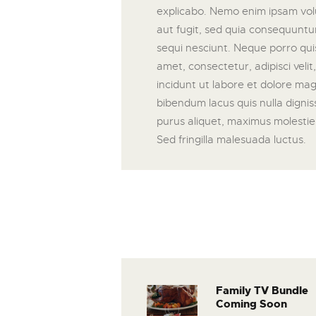
explicabo. Nemo enim ipsam volu
aut fugit, sed quia consequuntu
sequi nesciunt. Neque porro qui
amet, consectetur, adipisci vel
incidunt ut labore et dolore m
bibendum lacus quis nulla digni
purus aliquet, maximus molestie t
Sed fringilla malesuada luctus.
Navegació
de
Family TV Bundle
Previous
Coming Soon
post: