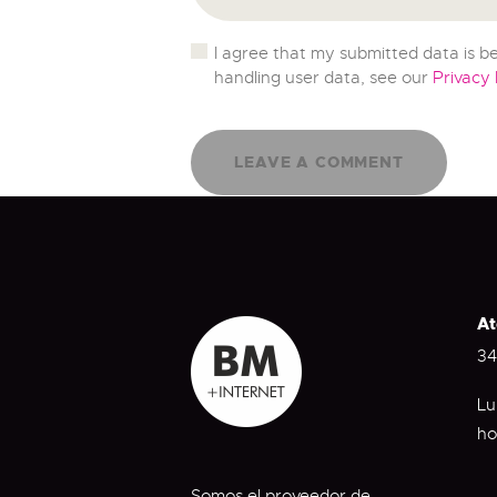
I agree that my submitted data is be
handling user data, see our
Privacy 
At
34
Lu
ho
Somos el proveedor de