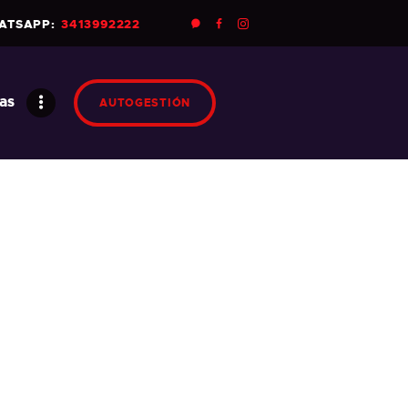
ATSAPP:
3413992222
as
AUTOGESTIÓN
n Soon